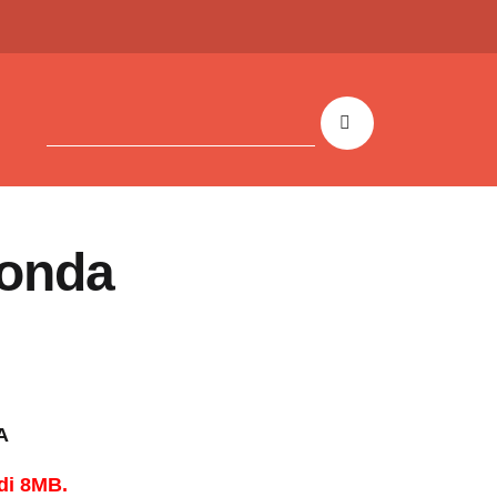
ronda
A
di 8MB.