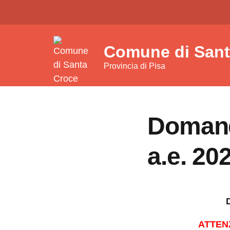
Comune di Sant
Provincia di Pisa
Domand
a.e. 20
ATTENZ