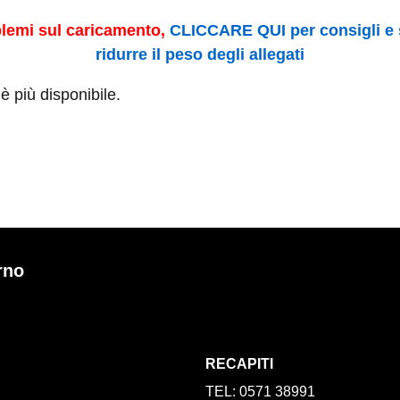
blemi sul caricamento,
CLICCARE QUI per consigli e 
ridurre il peso degli allegati
 più disponibile.
rno
RECAPITI
TEL: 0571 38991